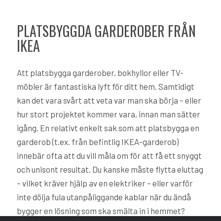
PLATSBYGGDA GARDEROBER FRÅN
IKEA
Att platsbygga garderober, bokhyllor eller TV-
möbler är fantastiska lyft för ditt hem. Samtidigt
kan det vara svårt att veta var man ska börja – eller
hur stort projektet kommer vara, innan man sätter
igång. En relativt enkelt sak som att platsbygga en
garderob (t.ex. från befintlig IKEA-garderob)
innebär ofta att du vill måla om för att få ett snyggt
och unisont resultat. Du kanske måste flytta eluttag
– vilket kräver hjälp av en elektriker – eller varför
inte dölja fula utanpåliggande kablar när du ändå
bygger en lösning som ska smälta in i hemmet?