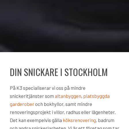
DIN SNICKARE I STOCKHOLM
På K3 specialiserar vi oss på mindre
snickeritjänster som
altanbyggen
,
platsbyggda
garderober
och bokhyllor, samt mindre
renoveringsprojekt i villor, radhus eller lägenheter.
Det kan exempelvis gälla
köksrenovering
, badrum
och andra snickeriarbeten. Vi är ett företag som tar