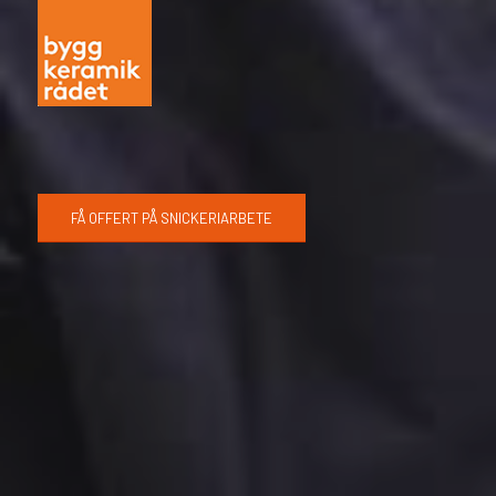
FÅ OFFERT PÅ SNICKERIARBETE