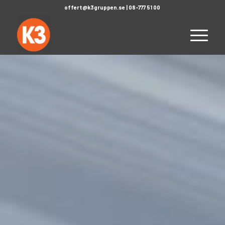
offert@k3gruppen.se
|
08-777 51 00