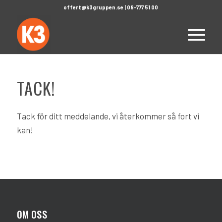
offert@k3gruppen.se
|
08-777 51 00
TACK!
Tack för ditt meddelande, vi återkommer så fort vi
kan!
OM OSS