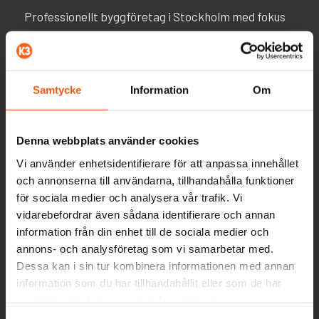
Professionellt byggföretag i Stockholm med fokus
på tjänster för villa, lägenhet och fastighetsägare
såsom golvslipning, golvläggning, måleri och
snickeri. ROT-avdrag ges direkt på fakturan i de fall
Samtycke
Information
Om
det beviljas.
Denna webbplats använder cookies
Vi använder enhetsidentifierare för att anpassa innehållet
och annonserna till användarna, tillhandahålla funktioner
KONTAKTA OSS
för sociala medier och analysera vår trafik. Vi
vidarebefordrar även sådana identifierare och annan
K3 Gruppen AB
information från din enhet till de sociala medier och
Tomtebogatan 19
annons- och analysföretag som vi samarbetar med.
113 29 Stockholm
Dessa kan i sin tur kombinera informationen med annan
information som du har tillhandahållit eller som de har
Tel:
08-777 51 00
samlat in när du har använt deras tjänster.
E-post:
offert@k3gruppen.se