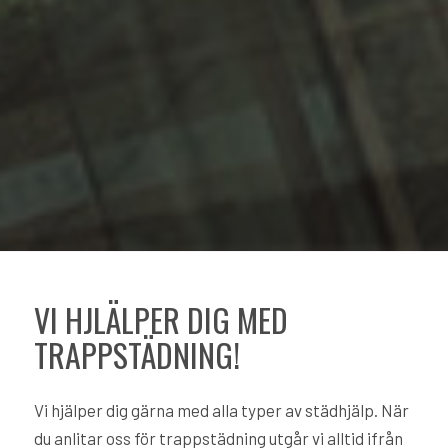
VI HJLÄLPER DIG MED
TRAPPSTÄDNING!
Vi hjälper dig gärna med alla typer av städhjälp. När
du anlitar oss för trappstädning utgår vi alltid ifrån